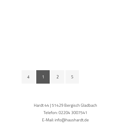
POSTED ON
25. MÄRZ 2020
READ MORE
1
2
Hardt 44 | 51429 Bergisch Gladbach
Telefon: 02204 3007541
E-Mail: info@haushardt.de