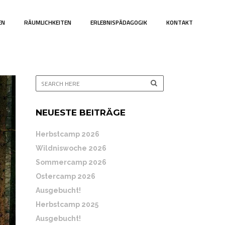
EN
RÄUMLICHKEITEN
ERLEBNISPÄDAGOGIK
KONTAKT
NEUESTE BEITRÄGE
Herbstcamp 2026
Wildniswoche 2026
Sommercamp 2026
Ostercamp 2026
Ausgebucht!
Herbstcamp 2025
Ausgebucht!