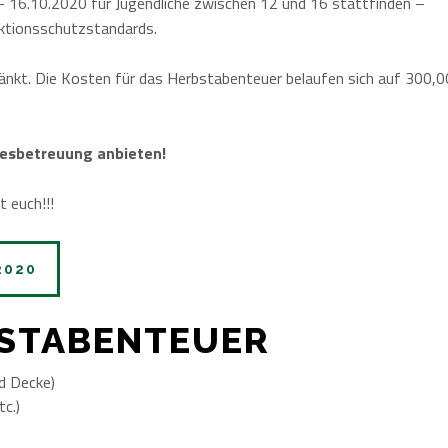
16.10.2020 für Jugendliche zwischen 12 und 16 stattfinden –
ektionsschutzstandards.
ränkt. Die Kosten für das Herbstabenteuer belaufen sich auf 300,0
agesbetreuung anbieten!
 euch!!!
2020
BSTABENTEUER
d Decke)
c.)