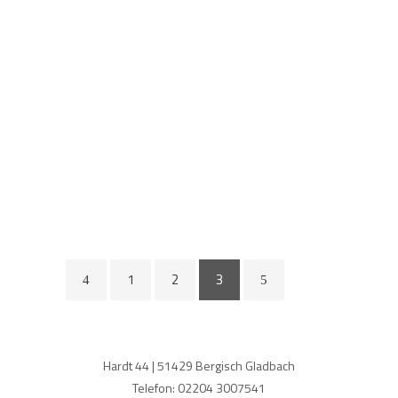
Grosser Kuchenverkauf!
POSTED ON
15. APRIL 2020
READ MORE
1
2
3
Hardt 44 | 51429 Bergisch Gladbach
Telefon: 02204 3007541